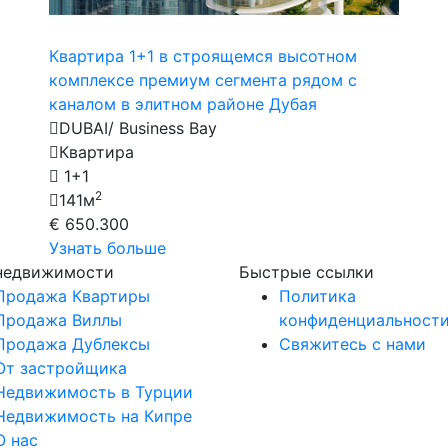
Квартира 1+1 в строящемся высотном
комплексе премиум сегмента рядом с
каналом в элитном районе Дубая
DUBAI/ Business Bay
Квартира
1+1
2
141м
€ 650.300
Узнать больше
 недвижимости
Быстрые ссылки
Продажа Квартиры
Политика
Продажа Виллы
конфиденциальност
Продажа Дублексы
Свяжитесь с нами
От застройщика
Недвижимость в Турции
Недвижимость на Кипре
О нас