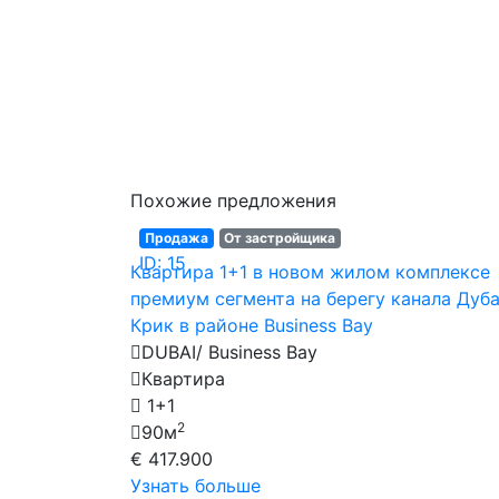
Похожие предложения
Продажа
От застройщика
ID: 15
Квартира 1+1 в новом жилом комплексе
премиум сегмента на берегу канала Дуб
Крик в районе Business Bay
DUBAI/ Business Bay
Квартира
1+1
2
90м
€ 417.900
Узнать больше