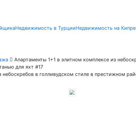
ойщика
Недвижимость в Турции
Недвижимость на Кипре
ажа
Апартаменты 1+1 в элитном комплексе из небоскр
анью для яхт #17
з небоскребов в голливудском стиле в престижном рай