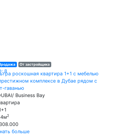
Продажа
От застройщика
D: 8
ьтра роскошная квартира 1+1 с мебелью
престижном комплексе в Дубае рядом с
т-гаванью
UBAI/ Business Bay
Квартира
1+1
2
84м
308.000
нать больше