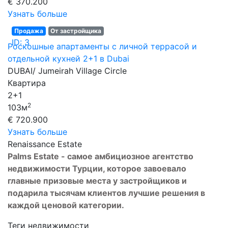
€ 370.200
Узнать больше
Продажа
От застройщика
ID: 3
Роскошные апартаменты с личной террасой и
отдельной кухней 2+1 в Dubai
DUBAI/ Jumeirah Village Circle
Квартира
2+1
2
103м
€ 720.900
Узнать больше
Renaissance Estate
Palms Estate - самое амбициозное агентство
недвижимости Турции, которое завоевало
главные призовые места у застройщиков и
подарила тысячам клиентов лучшие решения в
каждой ценовой категории.
Теги недвижимости