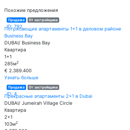
Похожие предложения
Продажа
От застройщика
ID: 792
Потрясающие апартаменты 1+1 в деловом районе
Business Bay
DUBAI/ Business Bay
Квартира
1+1
2
285м
€ 2.389.400
Узнать больше
Продажа
От застройщика
ID: 4
Прекрасные апартаменты 2+1 в Dubai
DUBAI/ Jumeirah Village Circle
Квартира
2+1
2
103м