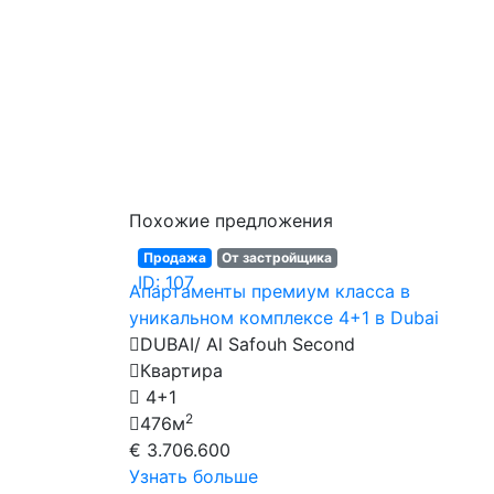
Похожие предложения
Продажа
От застройщика
ID: 107
Апартаменты премиум класса в
уникальном комплексе 4+1 в Dubai
DUBAI/ Al Safouh Second
Квартира
4+1
2
476м
€ 3.706.600
Узнать больше