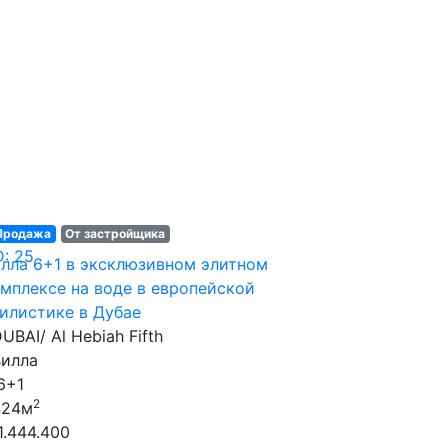
Продажа
От застройщика
D: 25
лла 6+1 в эксклюзивном элитном
мплексе на воде в европейской
илистике в Дубае
UBAI/ Al Hebiah Fifth
Вилла
6+1
2
424м
1.444.400