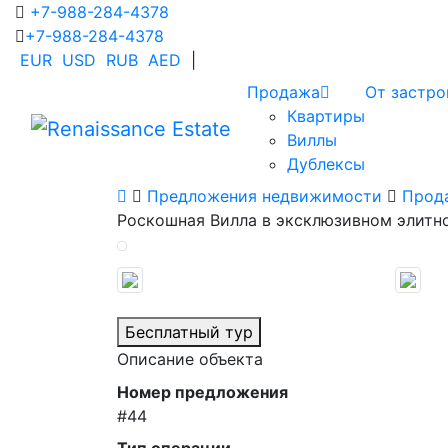
+7-988-284-4378
+7-988-284-4378
EUR
USD
RUB
AED
|
Продажа
От застр
Квартиры
Виллы
Дублексы
Предложения недвижимости
Прод
Роскошная Вилла в эксклюзивном элитно
Бесплатный тур
Описание объекта
Номер предложения
#44
Тип операции