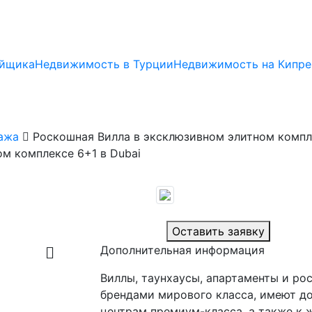
ойщика
Недвижимость в Турции
Недвижимость на Кипре
ажа
Роскошная Вилла в эксклюзивном элитном компле
м комплексе 6+1 в Dubai
Оставить заявку
Дополнительная информация
Виллы, таунхаусы, апартаменты и ро
брендами мирового класса, имеют д
центрам премиум-класса, а также к