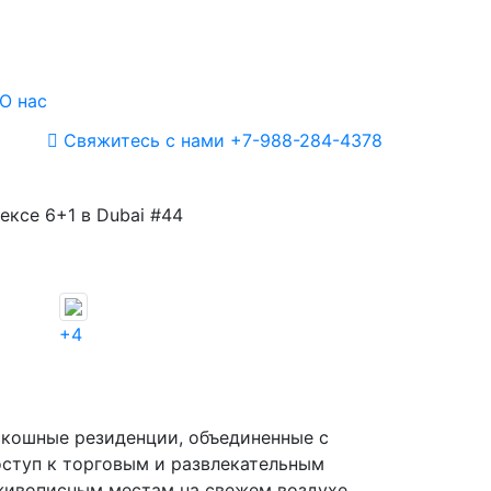
О нас
Свяжитесь с нами
+7-988-284-4378
ксе 6+1 в Dubai #44
+4
скошные резиденции, объединенные с
оступ к торговым и развлекательным
 живописным местам на свежем воздухе