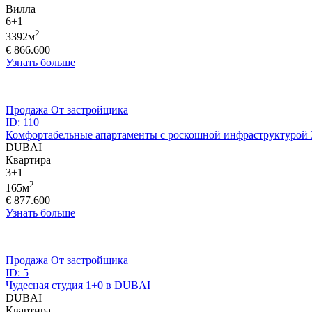
Вилла
6+1
2
3392м
€ 866.600
Узнать больше
Продажа
От застройщика
ID: 110
Комфортабельные апартаменты с роскошной инфраструктурой 
DUBAI
Квартира
3+1
2
165м
€ 877.600
Узнать больше
Продажа
От застройщика
ID: 5
Чудесная студия 1+0 в DUBAI
DUBAI
Квартира