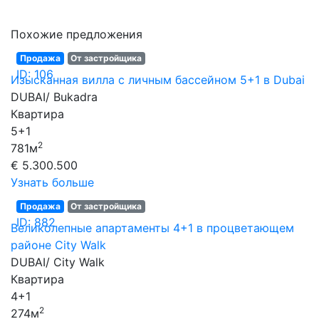
Похожие предложения
Продажа
От застройщика
ID: 106
Изысканная вилла с личным бассейном 5+1 в Dubai
DUBAI/ Bukadra
Квартира
5+1
2
781м
€ 5.300.500
Узнать больше
Продажа
От застройщика
ID: 882
Великолепные апартаменты 4+1 в процветающем
районе City Walk
DUBAI/ City Walk
Квартира
4+1
2
274м