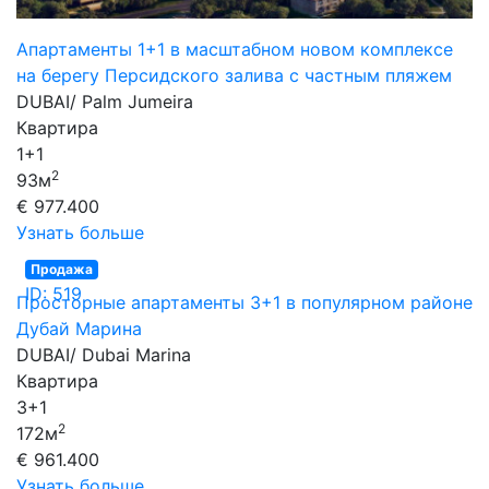
Апартаменты 1+1 в масштабном новом комплексе
на берегу Персидского залива с частным пляжем
DUBAI/ Palm Jumeira
Квартира
1+1
2
93м
€ 977.400
Узнать больше
Продажа
ID: 519
Просторные апартаменты 3+1 в популярном районе
Дубай Марина
DUBAI/ Dubai Marina
Квартира
3+1
2
172м
€ 961.400
Узнать больше