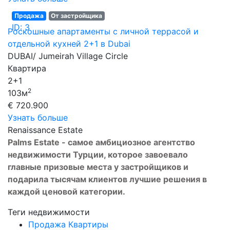
Продажа
От застройщика
ID: 3
Роскошные апартаменты с личной террасой и
отдельной кухней 2+1 в Dubai
DUBAI/ Jumeirah Village Circle
Квартира
2+1
2
103м
€ 720.900
Узнать больше
Renaissance Estate
Palms Estate - самое амбициозное агентство
недвижимости Турции, которое завоевало
главные призовые места у застройщиков и
подарила тысячам клиентов лучшие решения в
каждой ценовой категории.
Теги недвижимости
Продажа Квартиры