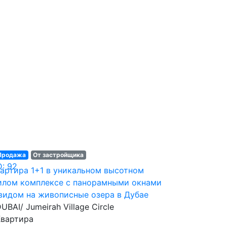
Продажа
От застройщика
D: 92
артира 1+1 в уникальном высотном
лом комплексе с панорамными окнами
видом на живописные озера в Дубае
UBAI/ Jumeirah Village Circle
Квартира