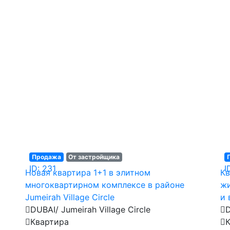
Продажа
От застройщика
ID: 231
I
Новая квартира 1+1 в элитном
Кв
многоквартирном комплексе в районе
жи
Jumeirah Village Circle
и 
DUBAI/ Jumeirah Village Circle
D
Квартира