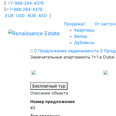
+7-988-284-4378
+7-988-284-4378
EUR
USD
RUB
AED
|
Продажа
От застр
Квартиры
Виллы
Дублексы
Предложения недвижимости
Прод
Замечательные апартаменты 1+1 в Dubai
Бесплатный тур
Описание объекта
Номер предложения
#2
Тип операции