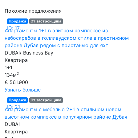
Похожие предложения
Продажа
От застройщика
ID: 17
Апартаменты 1+1 в элитном комплексе из
небоскребов в голливудском стиле в престижном
районе Дубая рядом с пристанью для яхт
DUBAI/ Business Bay
Квартира
1+1
2
134м
€ 561.900
Узнать больше
Продажа
От застройщика
ID: 21
Апартаменты с мебелью 2+1 в стильном новом
высотном комплексе в популярном районе Дубая
DUBAI
Квартира