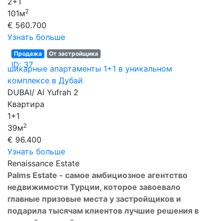
2+1
2
101м
€ 560.700
Узнать больше
Продажа
От застройщика
ID: 37
шикарные апартаменты 1+1 в уникальном
комплексе в Дубай
DUBAI/ Al Yufrah 2
Квартира
1+1
2
39м
€ 96.400
Узнать больше
Renaissance Estate
Palms Estate - самое амбициозное агентство
недвижимости Турции, которое завоевало
главные призовые места у застройщиков и
подарила тысячам клиентов лучшие решения в