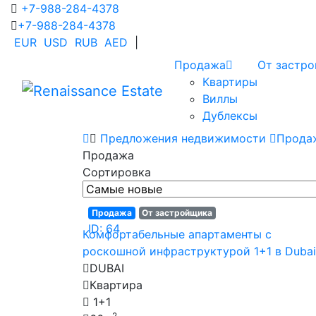
+7-988-284-4378
+7-988-284-4378
EUR
USD
RUB
AED
|
Продажа
От застр
Квартиры
Виллы
Дублексы
Предложения недвижимости
Прода
Продажа
Сортировка
Продажа
От застройщика
ID: 64
Комфортабельные апартаменты с
роскошной инфраструктурой 1+1 в Dubai
DUBAI
Квартира
1+1
2