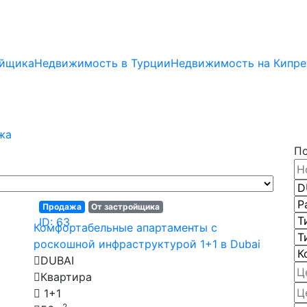
ойщика
Недвижимость в Турции
Недвижимость на Кипре
жа
П
Продажа
От застройщика
ID: 63
Комфортабельные апартаменты с
роскошной инфраструктурой 1+1 в Dubai
DUBAI
Квартира
1+1
2