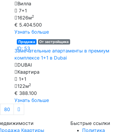
Вилла
7+1
2
1626м
€ 5.404.500
Узнать больше
Продажа
От застройщика
ID: 53
Замечательные апартаменты в премиум
комплексе 1+1 в Dubai
DUBAI
Квартира
1+1
2
122м
€ 388.100
Узнать больше
80
 недвижимости
Быстрые ссылки
Продажа Квартиры
Политика