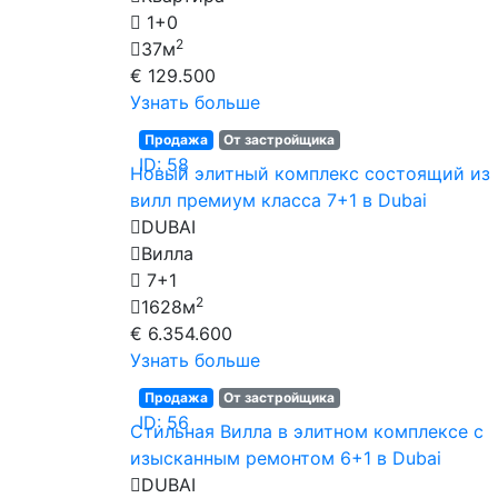
1+0
2
37м
€ 129.500
Узнать больше
Продажа
От застройщика
ID: 58
Новый элитный комплекс состоящий из
вилл премиум класса 7+1 в Dubai
DUBAI
Вилла
7+1
2
1628м
€ 6.354.600
Узнать больше
Продажа
От застройщика
ID: 56
Стильная Вилла в элитном комплексе с
изысканным ремонтом 6+1 в Dubai
DUBAI