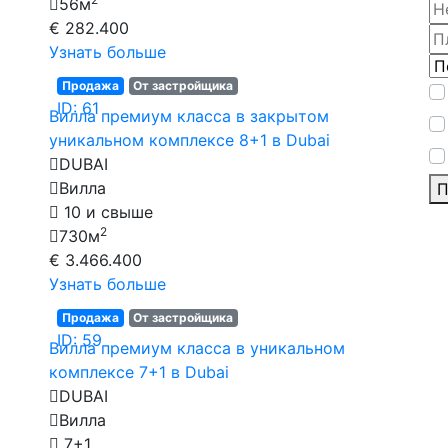
56м
€ 282.400
Узнать больше
Продажа
От застройщика
ID: 61
Вилла премиум класса в закрытом
уникальном комплексе 8+1 в Dubai
DUBAI
Вилла
П
10 и свыше
2
730м
€ 3.466.400
Узнать больше
Продажа
От застройщика
ID: 59
Вилла премиум класса в уникальном
комплексе 7+1 в Dubai
DUBAI
Вилла
7+1