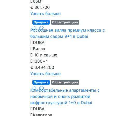
66м
€ 361.700
Узнать больше
Продажа
От застройщика
ID: 62
Роскошная вилла премиум класса с
большим садом 9+1 в Dubai
DUBAI
Вилла
10 и свыше
2
1380м
€ 6.494.200
Узнать больше
Продажа
От застройщика
ID: 60
Комфортабельные апартаменты с
необычной и очень развитой
инфраструктурой 1+0 в Dubai
DUBAI
Квартира