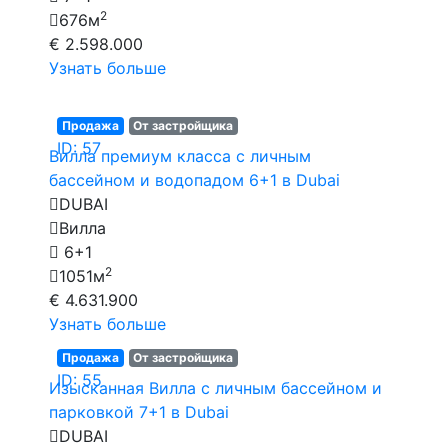
2
676м
€ 2.598.000
Узнать больше
Продажа
От застройщика
ID: 57
Вилла премиум класса с личным
бассейном и водопадом 6+1 в Dubai
DUBAI
Вилла
6+1
2
1051м
€ 4.631.900
Узнать больше
Продажа
От застройщика
ID: 55
Изысканная Вилла с личным бассейном и
парковкой 7+1 в Dubai
DUBAI