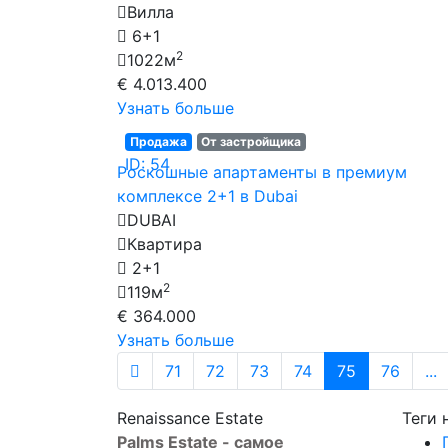
Вилла
6+1
2
1022м
€ 4.013.400
Узнать больше
Продажа
От застройщика
ID: 54
Роскошные апартаменты в премиум
комплексе 2+1 в Dubai
DUBAI
Квартира
2+1
2
119м
€ 364.000
Узнать больше
71
72
73
74
75
76
...
Renaissance Estate
Теги
Palms Estate - самое